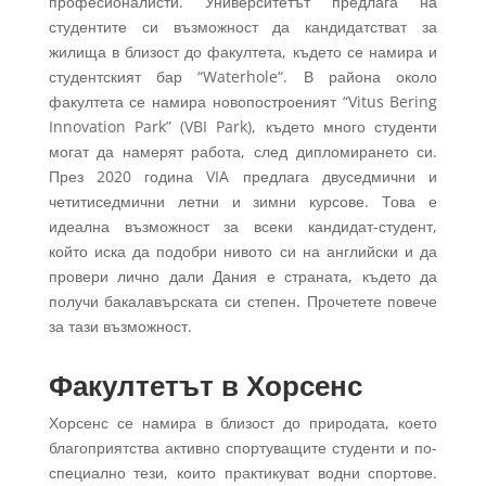
професионалисти. Университетът предлага на
студентите си възможност да кандидатстват за
жилища в близост до факултета, където се намира и
студентският бар “Waterhole“. В района около
факултета се намира новопостроеният “Vitus Bering
Innovation Park” (VBI Park), където много студенти
могат да намерят работа, след дипломирането си.
През 2020 година VIA предлага двуседмични и
четитиседмични летни и зимни курсове. Това е
идеална възможност за всеки кандидат-студент,
който иска да подобри нивото си на английски и да
провери лично дали Дания е страната, където да
получи бакалавърската си степен. Прочетете повече
за тази възможност.
Факултетът в Хорсенс
Хорсенс се намира в близост до природата, което
благоприятства активно спортуващите студенти и по-
специално тези, които практикуват водни спортове.