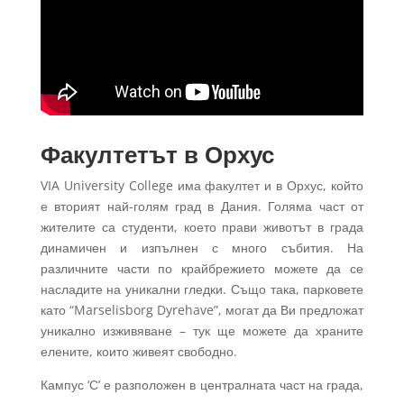
Факултетът в Орхус
VIA University College има факултет и в Орхус, който
е вторият най-голям град в Дания. Голяма част от
жителите са студенти, което прави животът в града
динамичен и изпълнен с много събития. На
различните части по крайбрежието можете да се
насладите на уникални гледки. Също така, парковете
като “Marselisborg Dyrehave”, могат да Ви предложат
уникално изживяване – тук ще можете да храните
елените, които живеят свободно.
Кампус ‘С’ е разположен в централната част на града,