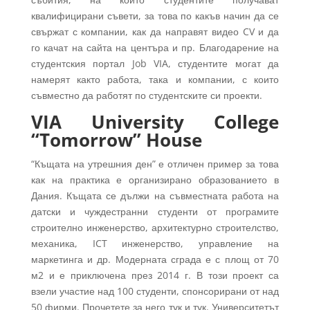
квалифицирани съвети, за това по какъв начин да се
свържат с компании, как да направят видео CV и да
го качат на сайта на центъра и пр. Благодарение на
студентския портал Job VIA, студентите могат да
намерят както работа, така и компании, с които
съвместно да работят по студентските си проекти.
VIA University College
“Tomorrow” House
“Къщата на утрешния ден” е отличен пример за това
как на практика е организирано образованието в
Дания. Къщата се дължи на съвместната работа на
датски и чуждестранни студенти от програмите
строително инженерство, архитектурно строителство,
механика, ICT инженерство, управление на
маркетинга и др. Модерната сграда е с площ от 70
м2 и е приключена през 2014 г. В този проект са
взели участие над 100 студенти, спонсорирани от над
50 фирми. Прочетете за него тук и тук. Университетът