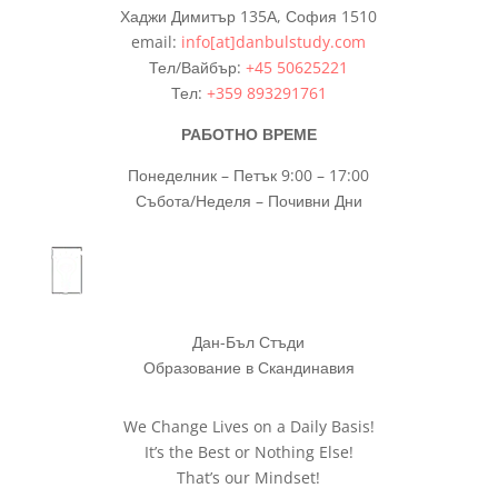
Хаджи Димитър 135А, София 1510
email:
info[at]danbulstudy.com
Тел/Вайбър:
+45 50625221
Тел:
+359 893291761
РАБОТНО ВРЕМЕ
Понеделник – Петък 9:00 – 17:00
Събота/Неделя – Почивни Дни
Дан-Бъл Стъди
Образование в Скандинавия
We Change Lives on a Daily Basis!
It’s the Best or Nothing Else!
That’s our Mindset!