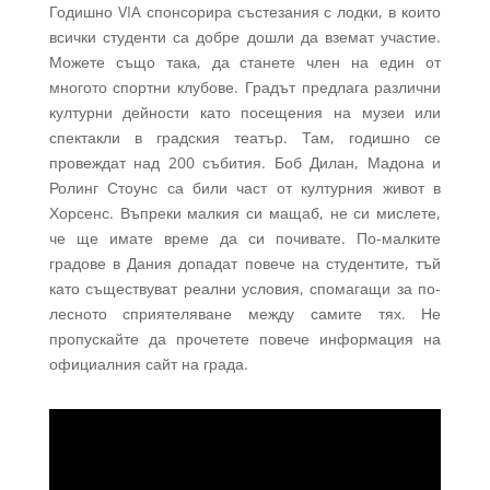
Годишно VIA спонсорира състезания с лодки, в които
всички студенти са добре дошли да вземат участие.
Можете също така, да станете член на един от
многото спортни клубове. Градът предлага различни
културни дейности като посещения на музеи или
спектакли в градския театър. Там, годишно се
провеждат над 200 събития. Боб Дилан, Мадона и
Ролинг Стоунс са били част от културния живот в
Хорсенс. Въпреки малкия си мащаб, не си мислете,
че ще имате време да си почивате. По-малките
градове в Дания допадат повече на студентите, тъй
като съществуват реални условия, спомагащи за по-
лесното сприятеляване между самите тях. Не
пропускайте да прочетете повече информация на
официалния сайт на града.