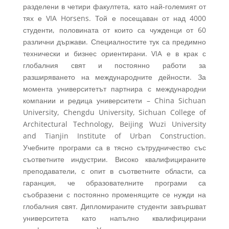
разделени в четири факултета, като най-големият от
тях е VIA Horsens. Той е посещаван от над 4000
студенти, половината от които са чужденци от 60
различни държави. Специалностите тук са предимно
технически и бизнес ориентирани. VIA е в крак с
глобалния свят и постоянно работи за
разширяването на международните дейности. За
момента университетът партнира с международни
компании и редица университети – China Sichuan
University, Chengdu University, Sichuan College of
Architectural Technology, Beijing Wuzi University
and Tianjin Institute of Urban Construction.
Учебните програми са в тясно сътрудничество със
съответните индустрии. Високо квалифицираните
преподаватели, с опит в съответните области, са
гаранция, че образователните програми са
съобразени с постоянно променящите се нужди на
глобалния свят. Дипломираните студенти завършват
университета като напълно квалифицирани