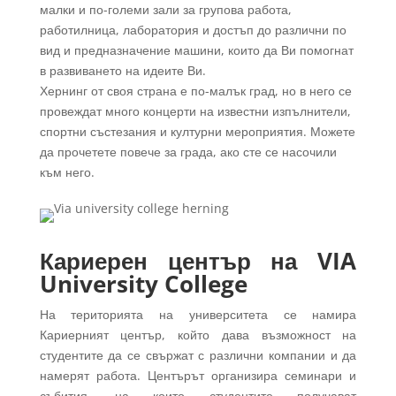
малки и по-големи зали за групова работа,
работилница, лаборатория и достъп до различни по
вид и предназначение машини, които да Ви помогнат
в развиването на идеите Ви.
Хернинг от своя страна е по-малък град, но в него се
провеждат много концерти на известни изпълнители,
спортни състезания и културни мероприятия. Можете
да прочетете повече за града, ако сте се насочили
към него.
Кариерен център на VIA
University College
На територията на университета се намира
Кариерният център, който дава възможност на
студентите да се свържат с различни компании и да
намерят работа. Центърът организира семинари и
събития, на които студентите получават