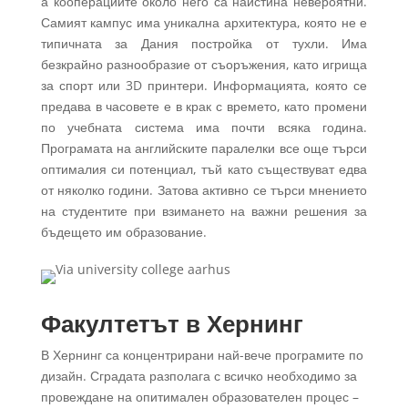
а кооперациите около него са наистина невероятни.
Самият кампус има уникална архитектура, която не е
типичната за Дания постройка от тухли. Има
безкрайно разнообразие от съоръжения, като игрища
за спорт или 3D принтери. Информацията, която се
предава в часовете е в крак с времето, като промени
по учебната система има почти всяка година.
Програмата на английските паралелки все още търси
оптималия си потенциал, тъй като съществуват едва
от няколко години. Затова активно се търси мнението
на студентите при взимането на важни решения за
бъдещето им образование.
Факултетът в Хернинг
В Хернинг са концентрирани най-вече програмите по
дизайн. Сградата разполага с всичко необходимо за
провеждане на опитимален образователен процес –